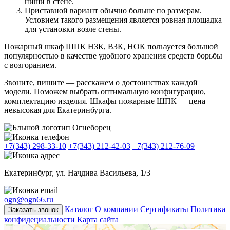
ниши в стене.
Приставной вариант обычно больше по размерам.
Условием такого размещения является ровная площадка
для установки возле стены.
Пожарный шкаф ШПК НЗК, ВЗК, НОК пользуется большой
популярностью в качестве удобного хранения средств борьбы
с возгоранием.
Звоните, пишите — расскажем о достоинствах каждой
модели. Поможем выбрать оптимальную конфигурацию,
комплектацию изделия. Шкафы пожарные ШПК — цена
невысокая для Екатеринбурга.
+7(343) 298-33-10
+7(343) 212-42-03
+7(343) 212-76-09
Екатеринбург, ул. Начдива Васильева, 1/3
ogn@ogn66.ru
Каталог
О компании
Сертификаты
Политика
Заказать звонок
конфидециальности
Карта сайта