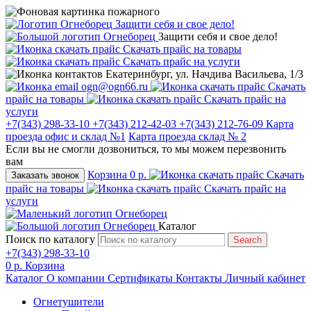
Защити себя и свое дело!
Защити себя и свое дело!
Скачать прайс на товары
Скачать прайс на услуги
Екатеринбург, ул. Начдива Васильева, 1/3
ogn@ogn66.ru
Скачать
прайс на товары
Скачать прайс на
услуги
+7(343) 298-33-10
+7(343) 212-42-03
+7(343) 212-76-09
Карта
проезда офис и склад №1
Карта проезда склад № 2
Если вы не смогли дозвониться, то мы можем перезвонить
вам
Корзина
0 р.
Скачать
Заказать звонок
прайс на товары
Скачать прайс на
услуги
Каталог
Поиск по каталогу
Search
+7(343) 298-33-10
0 р.
Корзина
Каталог
О компании
Сертификаты
Контакты
Личный кабинет
Огнетушители