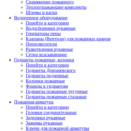
Снаряжение пожарного
Теплоотражающие комплекты
Шлемы и каски
Водопенное оборудование
Перейти в категорию
Водосборники рукавные
Генераторы пены
Клапаны (Вентили) для пожарных кранов
Пеносмесители
Разветвления рукавные
Сетки всасывающие
Гидранты пожарные, колонки
Перейти в категорию
Гидранты Дорошевского
Гидранты подземные
Колонки пожарные
Фланцы к гидрантам
Гидранты пожарные чугунные
Гидранты пожарные стальные
Пожарная арматура
Перейти в категорию
Головки соединительные
Задержки рукавные
Зажимы рукавные
Ключи для пожарной арматуры