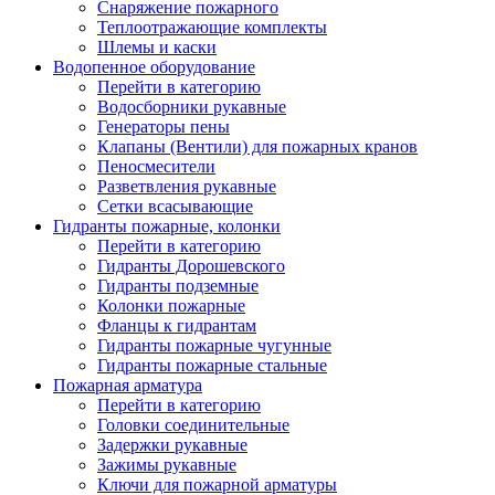
Снаряжение пожарного
Теплоотражающие комплекты
Шлемы и каски
Водопенное оборудование
Перейти в категорию
Водосборники рукавные
Генераторы пены
Клапаны (Вентили) для пожарных кранов
Пеносмесители
Разветвления рукавные
Сетки всасывающие
Гидранты пожарные, колонки
Перейти в категорию
Гидранты Дорошевского
Гидранты подземные
Колонки пожарные
Фланцы к гидрантам
Гидранты пожарные чугунные
Гидранты пожарные стальные
Пожарная арматура
Перейти в категорию
Головки соединительные
Задержки рукавные
Зажимы рукавные
Ключи для пожарной арматуры