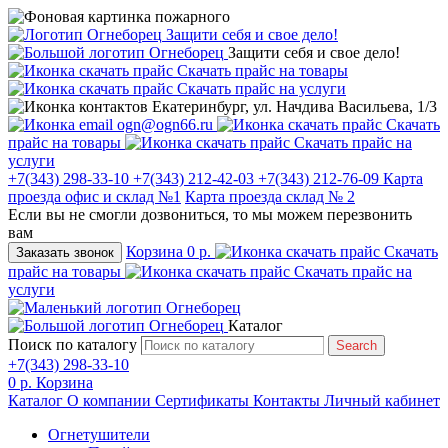
Защити себя и свое дело!
Защити себя и свое дело!
Скачать прайс на товары
Скачать прайс на услуги
Екатеринбург, ул. Начдива Васильева, 1/3
ogn@ogn66.ru
Скачать
прайс на товары
Скачать прайс на
услуги
+7(343) 298-33-10
+7(343) 212-42-03
+7(343) 212-76-09
Карта
проезда офис и склад №1
Карта проезда склад № 2
Если вы не смогли дозвониться, то мы можем перезвонить
вам
Корзина
0 р.
Скачать
Заказать звонок
прайс на товары
Скачать прайс на
услуги
Каталог
Поиск по каталогу
Search
+7(343) 298-33-10
0 р.
Корзина
Каталог
О компании
Сертификаты
Контакты
Личный кабинет
Огнетушители