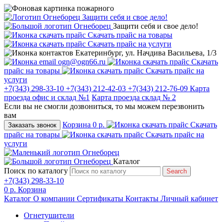
Защити себя и свое дело!
Защити себя и свое дело!
Скачать прайс на товары
Скачать прайс на услуги
Екатеринбург, ул. Начдива Васильева, 1/3
ogn@ogn66.ru
Скачать
прайс на товары
Скачать прайс на
услуги
+7(343) 298-33-10
+7(343) 212-42-03
+7(343) 212-76-09
Карта
проезда офис и склад №1
Карта проезда склад № 2
Если вы не смогли дозвониться, то мы можем перезвонить
вам
Корзина
0 р.
Скачать
Заказать звонок
прайс на товары
Скачать прайс на
услуги
Каталог
Поиск по каталогу
Search
+7(343) 298-33-10
0 р.
Корзина
Каталог
О компании
Сертификаты
Контакты
Личный кабинет
Огнетушители