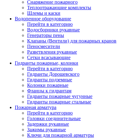
Снаряжение пожарного
Теплоотражающие комплекты
Шлемы и каски
Водопенное оборудование
Перейти в категорию
Водосборники рукавные
Генераторы пены
Клапаны (Вентили) для пожарных кранов
Пеносмесители
Разветвления рукавные
Сетки всасывающие
Гидранты пожарные, колонки
Перейти в категорию
Гидранты Дорошевского
Гидранты подземные
Колонки пожарные
Фланцы к гидрантам
Гидранты пожарные чугунные
Гидранты пожарные стальные
Пожарная арматура
Перейти в категорию
Головки соединительные
Задержки рукавные
Зажимы рукавные
Ключи для пожарной арматуры