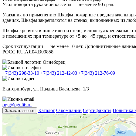
Угол поворота рукавной кассеты — не менее 90 град.
Указания по применению Шкафы пожарные предназначены для 
зданиях. Шкафы закрепляются на стенах, выполненных из любо
Шкафы крепятся в нише или на стене, используя крепежные о
в помещениях при температуре от +5 до +45 град. и относител
Срок эксплуатации — не менее 10 лет. Дополнительные дан
РОСС RU.АЯ04.В09858.
+7(343) 298-33-10
+7(343) 212-42-03
+7(343) 212-76-09
Екатеринбург, ул. Начдива Васильева, 1/3
ogn@ogn66.ru
Каталог
О компании
Сертификаты
Политика 
Заказать звонок