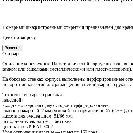
Пожарный шкаф встроенный открытый предназначен для хранен
Цена по запросу
Заказать
О товаре
Описание конструкции На металлический корпус шкафов, выпол
замком или защелками (металлическими или пластмассовыми). 
На боковых стенках корпуса выполнены перфорированные отв
поворотной кассетой для размещения в ней пожарного рукава.
Технические характеристики:
навесной;
входные отверстия с двух сторон перфорированные;
клапан пожарный 51мм (угловой или прямоточный), 65мм (угло
кассета для рукава диам. 51/66 мм;
исполнение: закрытое — без окна
цвет: красный RAL 3002
Угол открывания дверцы — не менее 160 град.