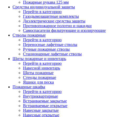
Пожарные рукава 125 мм
Средства индивидуальной защиты
Перейти в категорию
Газодымозащитные комплекты
Диэлектрические средства защиты
Противопожарное полотно и накидки
Самоспасатели фильтрующие и изолирующие
Стволы пожарные
Перейти в категорию
Переносные лафетные стволы
Ручные пожарные стволы
Стационарные лафетные стволы
Щиты пожарные и инвентарь
Перейти в категорию
Навесной инвентарь
Щиты пожарные
Стенды пожарные
Ящики для песка
Пожарные шкафы
Перейти в категорию
Внутриквартирные
Встраиваемые закрытые
Встраиваемые открытые
Навесные закрытые
Навесные открытые