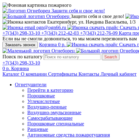
Защити себя и свое дело!
Защити себя и свое дело!
Екатеринбург, ул. Начдива Васильева, 1/3
ogn@ogn66.ru
Скачать 
+7(343) 298-33-10
+7(343) 212-42-03
+7(343) 212-76-09
Карта пр
Если вы не смогли дозвониться, то мы можем перезвонить вам
Корзина
0 р.
Скачать 
Заказать звонок
Поиск по каталогу
Search
+7(343) 298-33-10
0 р.
Корзина
Каталог
О компании
Сертификаты
Контакты
Личный кабинет
Огнетушители
Перейти в категорию
Порошковые
Углекислотные
Воздушно-пенные
Воздушно-эмульсионные
Самосрабатывающие
Порошковые специальные
Ранцевые
Автономные средства пожаротушения