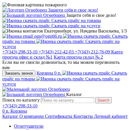
Защити себя и свое дело!
Защити себя и свое дело!
Скачать прайс на товары
Скачать прайс на услуги
Екатеринбург, ул. Начдива Васильева, 1/3
ogn@ogn66.ru
Скачать
прайс на товары
Скачать прайс на
услуги
+7(343) 298-33-10
+7(343) 212-42-03
+7(343) 212-76-09
Карта
проезда офис и склад №1
Карта проезда склад № 2
Если вы не смогли дозвониться, то мы можем перезвонить
вам
Корзина
0 р.
Скачать
Заказать звонок
прайс на товары
Скачать прайс на
услуги
Каталог
Поиск по каталогу
Search
+7(343) 298-33-10
0 р.
Корзина
Каталог
О компании
Сертификаты
Контакты
Личный кабинет
Огнетушители