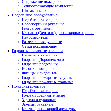
Снаряжение пожарного
Теплоотражающие комплекты
Шлемы и каски
Водопенное оборудование
Перейти в категорию
Водосборники рукавные
Генераторы пены
Клапаны (Вентили) для пожарных кранов
Пеносмесители
Разветвления рукавные
Сетки всасывающие
Гидранты пожарные, колонки
Перейти в категорию
Гидранты Дорошевского
Гидранты подземные
Колонки пожарные
Фланцы к гидрантам
Гидранты пожарные чугунные
Гидранты пожарные стальные
Пожарная арматура
Перейти в категорию
Головки соединительные
Задержки рукавные
Зажимы рукавные
Ключи для пожарной арматуры