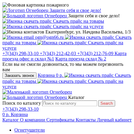
Защити себя и свое дело!
Защити себя и свое дело!
Скачать прайс на товары
Скачать прайс на услуги
Екатеринбург, ул. Начдива Васильева, 1/3
ogn@ogn66.ru
Скачать
прайс на товары
Скачать прайс на
услуги
+7(343) 298-33-10
+7(343) 212-42-03
+7(343) 212-76-09
Карта
проезда офис и склад №1
Карта проезда склад № 2
Если вы не смогли дозвониться, то мы можем перезвонить
вам
Корзина
0 р.
Скачать
Заказать звонок
прайс на товары
Скачать прайс на
услуги
Каталог
Поиск по каталогу
Search
+7(343) 298-33-10
0 р.
Корзина
Каталог
О компании
Сертификаты
Контакты
Личный кабинет
Огнетушители