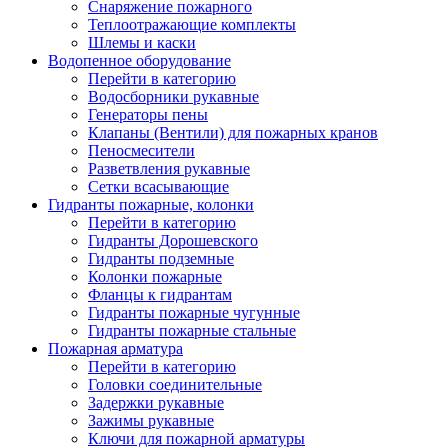
Снаряжение пожарного
Теплоотражающие комплекты
Шлемы и каски
Водопенное оборудование
Перейти в категорию
Водосборники рукавные
Генераторы пены
Клапаны (Вентили) для пожарных кранов
Пеносмесители
Разветвления рукавные
Сетки всасывающие
Гидранты пожарные, колонки
Перейти в категорию
Гидранты Дорошевского
Гидранты подземные
Колонки пожарные
Фланцы к гидрантам
Гидранты пожарные чугунные
Гидранты пожарные стальные
Пожарная арматура
Перейти в категорию
Головки соединительные
Задержки рукавные
Зажимы рукавные
Ключи для пожарной арматуры