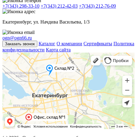
+7(343) 298-33-10
+7(343) 212-42-03
+7(343) 212-76-09
Екатеринбург, ул. Начдива Васильева, 1/3
ogn@ogn66.ru
Каталог
О компании
Сертификаты
Политика
Заказать звонок
конфидециальности
Карта сайта