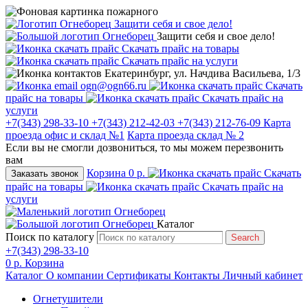
Защити себя и свое дело!
Защити себя и свое дело!
Скачать прайс на товары
Скачать прайс на услуги
Екатеринбург, ул. Начдива Васильева, 1/3
ogn@ogn66.ru
Скачать
прайс на товары
Скачать прайс на
услуги
+7(343) 298-33-10
+7(343) 212-42-03
+7(343) 212-76-09
Карта
проезда офис и склад №1
Карта проезда склад № 2
Если вы не смогли дозвониться, то мы можем перезвонить
вам
Корзина
0 р.
Скачать
Заказать звонок
прайс на товары
Скачать прайс на
услуги
Каталог
Поиск по каталогу
Search
+7(343) 298-33-10
0 р.
Корзина
Каталог
О компании
Сертификаты
Контакты
Личный кабинет
Огнетушители