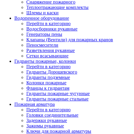
Снаряжение пожарного
Теплоотражающие комплекты
Шлемы и каски
Водопенное оборудование
Перейти в категорию
Водосборники рукавные
Генераторы пены
Клапаны (Вентили) для пожарных кранов
Пеносмесители
Разветвления рукавные
Сетки всасывающие
Гидранты пожарные, колонки
Перейти в категорию
Гидранты Дорошевского
Гидранты подземные
Колонки пожарные
Фланцы к гидрантам
Гидранты пожарные чугунные
Гидранты пожарные стальные
Пожарная арматура
Перейти в категорию
Головки соединительные
Задержки рукавные
Зажимы рукавные
Ключи для пожарной арматуры