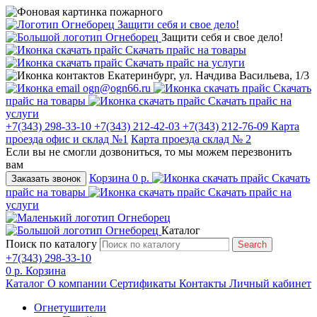
Защити себя и свое дело!
Защити себя и свое дело!
Скачать прайс на товары
Скачать прайс на услуги
Екатеринбург, ул. Начдива Васильева, 1/3
ogn@ogn66.ru
Скачать
прайс на товары
Скачать прайс на
услуги
+7(343) 298-33-10
+7(343) 212-42-03
+7(343) 212-76-09
Карта
проезда офис и склад №1
Карта проезда склад № 2
Если вы не смогли дозвониться, то мы можем перезвонить
вам
Корзина
0 р.
Скачать
Заказать звонок
прайс на товары
Скачать прайс на
услуги
Каталог
Поиск по каталогу
Search
+7(343) 298-33-10
0 р.
Корзина
Каталог
О компании
Сертификаты
Контакты
Личный кабинет
Огнетушители