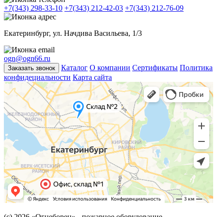
+7(343) 298-33-10
+7(343) 212-42-03
+7(343) 212-76-09
Екатеринбург, ул. Начдива Васильева, 1/3
ogn@ogn66.ru
Каталог
О компании
Сертификаты
Политика
Заказать звонок
конфидециальности
Карта сайта
(с) 2026
«Огнеборец»
- пожарное оборудование