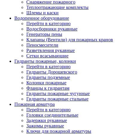
Снаряжение пожарного
Теплоотражающие комплекты
Шлемы и каски
Водопенное оборудование
Перейти в категорию
Водосборники рукавные
Генераторы пены
Клапаны (Вентили) для пожарных кранов
Пеносмесители
Разветвления рукавные
Сетки всасывающие
Гидранты пожарные, колонки
Перейти в категорию
Гидранты Дорошевского
Гидранты подземные
Колонки пожарные
Фланцы к гидрантам
Гидранты пожарные чугунные
Гидранты пожарные стальные
Пожарная арматура
Перейти в категорию
Головки соединительные
Задержки рукавные
Зажимы рукавные
Ключи для пожарной арматуры