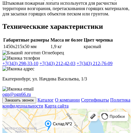
Штыковая пожарная лопата используется для расчистки
территории возгорания, перетаскивания горящих материалов,
для засыпки горящих объектов песком или грунтом.
Техническкие характеристики
Габаритные размеры
Масса не более
Цвет черенка
1450х215х50 мм
1,9 кг
красный
+7(343) 298-33-10
+7(343) 212-42-03
+7(343) 212-76-09
Екатеринбург, ул. Начдива Васильева, 1/3
ogn@ogn66.ru
Каталог
О компании
Сертификаты
Политика
Заказать звонок
конфидециальности
Карта сайта