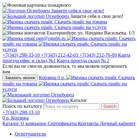
Защити себя и свое дело!
Защити себя и свое дело!
Скачать прайс на товары
Скачать прайс на услуги
Екатеринбург, ул. Начдива Васильева, 1/3
ogn@ogn66.ru
Скачать
прайс на товары
Скачать прайс на
услуги
+7(343) 298-33-10
+7(343) 212-42-03
+7(343) 212-76-09
Карта
проезда офис и склад №1
Карта проезда склад № 2
Если вы не смогли дозвониться, то мы можем перезвонить
вам
Корзина
0 р.
Скачать
Заказать звонок
прайс на товары
Скачать прайс на
услуги
Каталог
Поиск по каталогу
Search
+7(343) 298-33-10
0 р.
Корзина
Каталог
О компании
Сертификаты
Контакты
Личный кабинет
Огнетушители