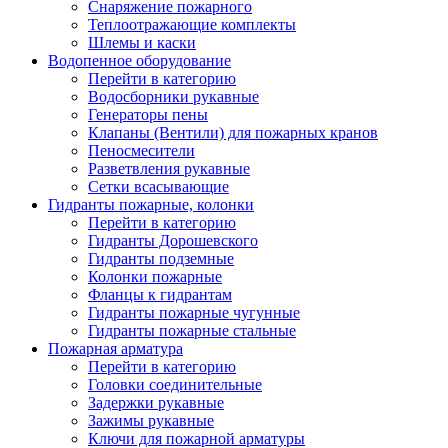
Снаряжение пожарного
Теплоотражающие комплекты
Шлемы и каски
Водопенное оборудование
Перейти в категорию
Водосборники рукавные
Генераторы пены
Клапаны (Вентили) для пожарных кранов
Пеносмесители
Разветвления рукавные
Сетки всасывающие
Гидранты пожарные, колонки
Перейти в категорию
Гидранты Дорошевского
Гидранты подземные
Колонки пожарные
Фланцы к гидрантам
Гидранты пожарные чугунные
Гидранты пожарные стальные
Пожарная арматура
Перейти в категорию
Головки соединительные
Задержки рукавные
Зажимы рукавные
Ключи для пожарной арматуры