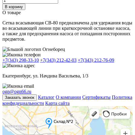
В корзину
О товаре
Сетка всасывающая СВ-80 предназначена для удержания воды
во всасывающей линии при краткосрочной остановке насоса,
а также для предохранения насоса от попадания посторонних
предметов.
+7(343) 298-33-10
+7(343) 212-42-03
+7(343) 212-76-09
Екатеринбург, ул. Начдива Васильева, 1/3
ogn@ogn66.ru
Каталог
О компании
Сертификаты
Политика
Заказать звонок
конфидециальности
Карта сайта