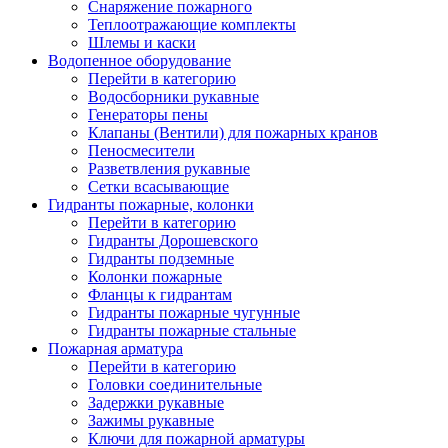
Снаряжение пожарного
Теплоотражающие комплекты
Шлемы и каски
Водопенное оборудование
Перейти в категорию
Водосборники рукавные
Генераторы пены
Клапаны (Вентили) для пожарных кранов
Пеносмесители
Разветвления рукавные
Сетки всасывающие
Гидранты пожарные, колонки
Перейти в категорию
Гидранты Дорошевского
Гидранты подземные
Колонки пожарные
Фланцы к гидрантам
Гидранты пожарные чугунные
Гидранты пожарные стальные
Пожарная арматура
Перейти в категорию
Головки соединительные
Задержки рукавные
Зажимы рукавные
Ключи для пожарной арматуры