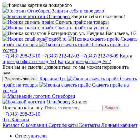
Защити себя и свое дело!
Защити себя и свое дело!
Скачать прайс на товары
Скачать прайс на услуги
Екатеринбург, ул. Начдива Васильева, 1/3
ogn@ogn66.ru
Скачать
прайс на товары
Скачать прайс на
услуги
+7(343) 298-33-10
+7(343) 212-42-03
+7(343) 212-76-09
Карта
проезда офис и склад №1
Карта проезда склад № 2
Если вы не смогли дозвониться, то мы можем перезвонить
вам
Корзина
0 р.
Скачать
Заказать звонок
прайс на товары
Скачать прайс на
услуги
Каталог
Поиск по каталогу
Search
+7(343) 298-33-10
0 р.
Корзина
Каталог
О компании
Сертификаты
Контакты
Личный кабинет
Огнетушители