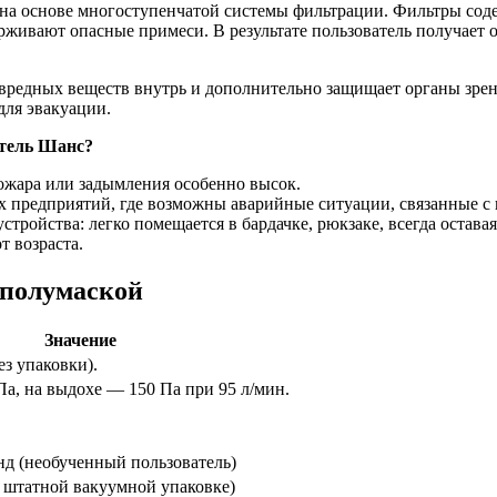
на основе многоступенчатой системы фильтрации. Фильтры сод
ерживают опасные примеси. В результате пользователь получает
редных веществ внутрь и дополнительно защищает органы зрени
для эвакуации.
атель Шанс?
ожара или задымления особенно высок.
х предприятий, где возможны аварийные ситуации, связанные с
ройства: легко помещается в бардачке, рюкзаке, всегда оставая
т возраста.
 полумаской
Значение
ез упаковки).
Па, на выдохе — 150 Па при 95 л/мин.
унд (необученный пользователь)
(в штатной вакуумной упаковке)