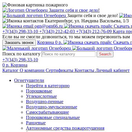
Защити себя и свое дело!
Защити себя и свое дело!
Екатеринбург, ул. Начдива Васильева, 1/3
ogn@ogn66.ru
Скачать 
+7(343) 298-33-10
+7(343) 212-42-03
+7(343) 212-76-09
Карта пр
Если вы не смогли дозвониться, то мы можем перезвонить вам
Корзина
0 р.
Скачать 
Заказать звонок
Поиск по каталогу
Search
+7(343) 298-33-10
0 р.
Корзина
Каталог
О компании
Сертификаты
Контакты
Личный кабинет
Огнетушители
Перейти в категорию
Порошковые
Углекислотные
Воздушно-пенные
Воздушно-эмульсионные
Самосрабатывающие
Порошковые специальные
Ранцевые
Автономные средства пожаротушения