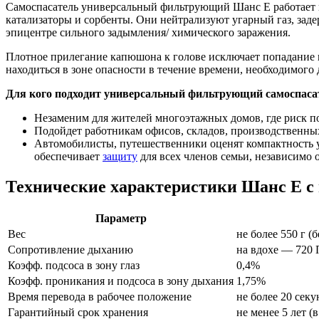
Самоспасатель универсальный фильтрующий Шанс Е работает 
катализаторы и сорбенты. Они нейтрализуют угарный газ, зад
эпицентре сильного задымления/ химического заражения.
Плотное прилегание капюшона к голове исключает попадание в
находиться в зоне опасности в течение времени, необходимого 
Для кого подходит универсальный фильтрующий самоспас
Незаменим для жителей многоэтажных домов, где риск п
Подойдет работникам офисов, складов, производственны
Автомобилисты, путешественники оценят компактность уст
обеспечивает
защиту
для всех членов семьи, независимо о
Технические характеристики Шанс Е с
Параметр
Вес
не более 550 г (б
Сопротивление дыханию
на вдохе — 720 
Коэфф. подсоса в зону глаз
0,4%
Коэфф. проникания и подсоса в зону дыхания
1,75%
Время перевода в рабочее положение
не более 20 сек
Гарантийный срок хранения
не менее 5 лет 