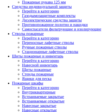
Пожарные рукава 125 мм
Средства индивидуальной защиты
Перейти в категорию
Газодымозащитные комплекты
Диэлектрические средства защиты
Противопожарное полотно и накидки
Самоспасатели фильтрующие и изолирующие
Стволы пожарные
Перейти в категорию
Переносные лафетные стволы
Ручные пожарные стволы
Стационарные лафетные стволы
Щиты пожарные и инвентарь
Перейти в категорию
Навесной инвентарь
Щиты пожарные
Стенды пожарные
Ящики для песка
Пожарные шкафы
Перейти в категорию
Внутриквартирные
Встраиваемые закрытые
Встраиваемые открытые
Навесные закрытые
Навесные открытые