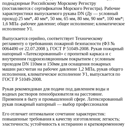
поднадзорные Российскому Морскому Регистру
(поставляются с сертификатом Морского Регистра). Рабочие
характеристики выпускаемого рукава DN (Ду — условный
проход) 25 мм*, 40 мм*, 50 мм, 65 мм, 80 мм, 90 мм*, 100 мм*;
1,6 МПа -рабочее давление; общее исполнение; климатическое
исполнение У1.
Выпускается серийно, соответствует Техническому
регламенту о требованиях пожарной безопасности (ФЗ №
0064490 от 22.07.2008 ), ГОСТ Р 51049-2008. Рукав пожарный
напорный «Латексированный» с пропиткой каркаса и с
внутренним гидроизоляционным покрытием с условным
проходом DN 110мм и 150мм для оснащения пожарных
машин рассчитан на рабочее давление 1,2 МПа, рукав общего
исполнения, климатическое исполнение У1, выпускается по
ГОСТ Р 51049-2008.
Рукав рекомендован для подачи под давлением воды и
водных растворов пенообразователя на расстояние.
Применим в быту и промышленной сфере. Латексированный
рукав пожарный напорный — выбор профессионалов
Его отличает оптимальное сочетание характеристик:
повышенные требования к качеству изготовления; легкость;
эластичность; устойчивость к истиранию и кратковременному