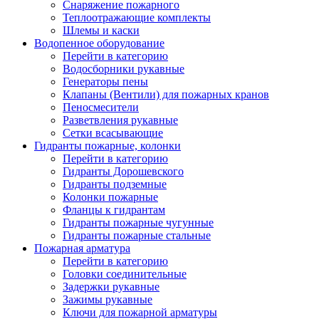
Снаряжение пожарного
Теплоотражающие комплекты
Шлемы и каски
Водопенное оборудование
Перейти в категорию
Водосборники рукавные
Генераторы пены
Клапаны (Вентили) для пожарных кранов
Пеносмесители
Разветвления рукавные
Сетки всасывающие
Гидранты пожарные, колонки
Перейти в категорию
Гидранты Дорошевского
Гидранты подземные
Колонки пожарные
Фланцы к гидрантам
Гидранты пожарные чугунные
Гидранты пожарные стальные
Пожарная арматура
Перейти в категорию
Головки соединительные
Задержки рукавные
Зажимы рукавные
Ключи для пожарной арматуры