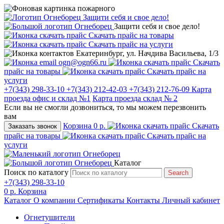
Защити себя и свое дело!
Защити себя и свое дело!
Скачать прайс на товары
Скачать прайс на услуги
Екатеринбург, ул. Начдива Васильева, 1/3
ogn@ogn66.ru
Скачать
прайс на товары
Скачать прайс на
услуги
+7(343) 298-33-10
+7(343) 212-42-03
+7(343) 212-76-09
Карта
проезда офис и склад №1
Карта проезда склад № 2
Если вы не смогли дозвониться, то мы можем перезвонить
вам
Корзина
0 р.
Скачать
Заказать звонок
прайс на товары
Скачать прайс на
услуги
Каталог
Поиск по каталогу
Search
+7(343) 298-33-10
0 р.
Корзина
Каталог
О компании
Сертификаты
Контакты
Личный кабинет
Огнетушители