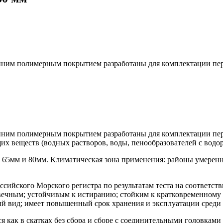
нним полимерным покрытием разработаны для комплектации пе
нним полимерным покрытием разработаны для комплектации пе
их веществ (водных растворов, воды, пенообразователей с водо
, 65мм и 80мм. Климатическая зона применения: районы умерен
сийского Морского регистра по результатам теста на соответс
вечным; устойчивым к истиранию; стойким к кратковременному
ный вид; имеет повышенный срок хранения и эксплуатации среди
я как в скатках без сбора и сборе с соединительными головкам