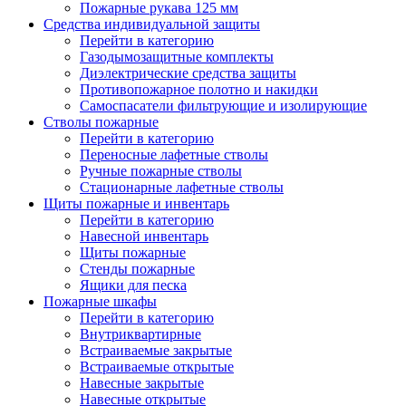
Пожарные рукава 125 мм
Средства индивидуальной защиты
Перейти в категорию
Газодымозащитные комплекты
Диэлектрические средства защиты
Противопожарное полотно и накидки
Самоспасатели фильтрующие и изолирующие
Стволы пожарные
Перейти в категорию
Переносные лафетные стволы
Ручные пожарные стволы
Стационарные лафетные стволы
Щиты пожарные и инвентарь
Перейти в категорию
Навесной инвентарь
Щиты пожарные
Стенды пожарные
Ящики для песка
Пожарные шкафы
Перейти в категорию
Внутриквартирные
Встраиваемые закрытые
Встраиваемые открытые
Навесные закрытые
Навесные открытые