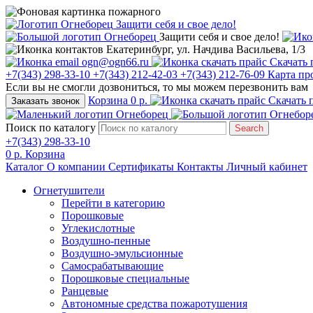
Защити себя и свое дело!
Защити себя и свое дело!
Екатеринбург, ул. Начдива Васильева, 1/3
ogn@ogn66.ru
Скачать 
+7(343) 298-33-10
+7(343) 212-42-03
+7(343) 212-76-09
Карта пр
Если вы не смогли дозвониться, то мы можем перезвонить вам
Корзина
0 р.
Скачать 
Заказать звонок
Поиск по каталогу
Search
+7(343) 298-33-10
0 р.
Корзина
Каталог
О компании
Сертификаты
Контакты
Личный кабинет
Огнетушители
Перейти в категорию
Порошковые
Углекислотные
Воздушно-пенные
Воздушно-эмульсионные
Самосрабатывающие
Порошковые специальные
Ранцевые
Автономные средства пожаротушения