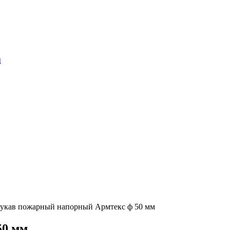
ы
Рукав пожарный напорный Армтекс ф 50 мм
50 мм