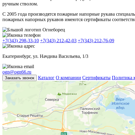
ручным стволом.
С 2005 года производятся пожарные напорные рукава специаль
пожарных напорных рукавов имеются сертификаты соответств
+7(343) 298-33-10
+7(343) 212-42-03
+7(343) 212-76-09
Екатеринбург, ул. Начдива Васильева, 1/3
ogn@ogn66.ru
Каталог
О компании
Сертификаты
Политика 
Заказать звонок