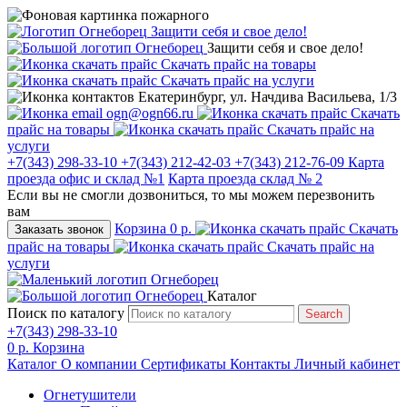
Защити себя и свое дело!
Защити себя и свое дело!
Скачать прайс на товары
Скачать прайс на услуги
Екатеринбург, ул. Начдива Васильева, 1/3
ogn@ogn66.ru
Скачать
прайс на товары
Скачать прайс на
услуги
+7(343) 298-33-10
+7(343) 212-42-03
+7(343) 212-76-09
Карта
проезда офис и склад №1
Карта проезда склад № 2
Если вы не смогли дозвониться, то мы можем перезвонить
вам
Корзина
0 р.
Скачать
Заказать звонок
прайс на товары
Скачать прайс на
услуги
Каталог
Поиск по каталогу
Search
+7(343) 298-33-10
0 р.
Корзина
Каталог
О компании
Сертификаты
Контакты
Личный кабинет
Огнетушители