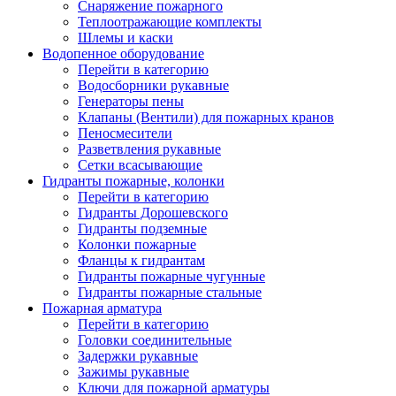
Снаряжение пожарного
Теплоотражающие комплекты
Шлемы и каски
Водопенное оборудование
Перейти в категорию
Водосборники рукавные
Генераторы пены
Клапаны (Вентили) для пожарных кранов
Пеносмесители
Разветвления рукавные
Сетки всасывающие
Гидранты пожарные, колонки
Перейти в категорию
Гидранты Дорошевского
Гидранты подземные
Колонки пожарные
Фланцы к гидрантам
Гидранты пожарные чугунные
Гидранты пожарные стальные
Пожарная арматура
Перейти в категорию
Головки соединительные
Задержки рукавные
Зажимы рукавные
Ключи для пожарной арматуры