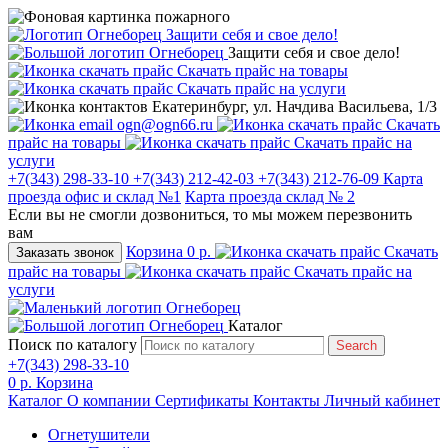
Защити себя и свое дело!
Защити себя и свое дело!
Скачать прайс на товары
Скачать прайс на услуги
Екатеринбург, ул. Начдива Васильева, 1/3
ogn@ogn66.ru
Скачать
прайс на товары
Скачать прайс на
услуги
+7(343) 298-33-10
+7(343) 212-42-03
+7(343) 212-76-09
Карта
проезда офис и склад №1
Карта проезда склад № 2
Если вы не смогли дозвониться, то мы можем перезвонить
вам
Корзина
0 р.
Скачать
Заказать звонок
прайс на товары
Скачать прайс на
услуги
Каталог
Поиск по каталогу
Search
+7(343) 298-33-10
0 р.
Корзина
Каталог
О компании
Сертификаты
Контакты
Личный кабинет
Огнетушители