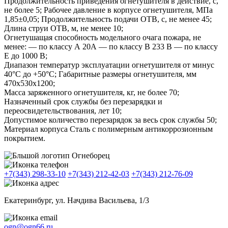
Продолжительность приведения огнетушителя в действие, с,
не более 5; Рабочее давление в корпусе огнетушителя, МПа
1,85±0,05; Продолжительность подачи ОТВ, с, не менее 45;
Длина струи ОТВ, м, не менее 10;
Огнетушащая способность модельного очага пожара, не
менее: — по классу А 20А — по классу В 233 В — по классу
Е до 1000 В;
Диапазон температур эксплуатации огнетушителя от минус
40°С до +50°С; Габаритные размеры огнетушителя, мм
470х530х1200;
Масса заряженного огнетушителя, кг, не более 70;
Назначенный срок службы без перезарядки и
переосвидетельствования, лет 10;
Допустимое количество перезарядок за весь срок службы 50;
Материал корпуса Сталь с полимерным антикоррозионным
покрытием.
+7(343) 298-33-10
+7(343) 212-42-03
+7(343) 212-76-09
Екатеринбург, ул. Начдива Васильева, 1/3
ogn@ogn66.ru