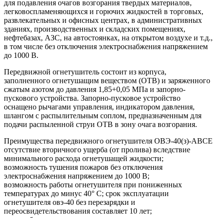
для подавления очагов возгорания твердых материалов,
легковоспламеняющихся и горючих жидкостей в торговых,
развлекательных и офисных центрах, в административных
зданиях, производственных и складских помещениях,
нефтебазах, АЗС, на автостоянках, на открытом воздухе и т.д.,
в том числе без отключения электроснабжения напряжением
до 1000 В.
Передвижной огнетушитель состоит из корпуса,
заполненного огнетушащим веществом (ОТВ) и заряженного
сжатым азотом до давления 1,85+0,05 МПа и запорно-
пускового устройства. Запорно-пусковое устройство
оснащено рычагами управления, индикатором давления,
шлангом с распылительным соплом, предназначенным для
подачи распыленной струи ОТВ в зону очага возгорания.
Преимущества передвижного огнетушителя ОВЭ-40(з)-АВСЕ
отсутствие вторичного ущерба (от пролива) вследствие
минимального расхода огнетушащей жидкости;
возможность тушения пожаров без отключения
электроснабжения напряжением до 1000 В;
возможность работы огнетушителя при пониженных
температурах до минус 40° С; срок эксплуатации
огнетушителя овэ-40 без перезарядки и
переосвидетельствования составляет 10 лет;