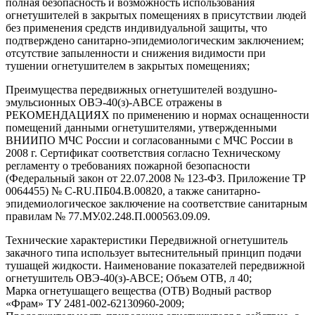
полная безопасность и возможность использования
огнетушителей в закрытых помещениях в присутствии людей
без применения средств индивидуальной защиты, что
подтверждено санитарно-эпидемиологическим заключением;
отсутствие запыленности и снижения видимости при
тушении огнетушителем в закрытых помещениях;
Преимущества передвижных огнетушителей воздушно-
эмульсионных ОВЭ-40(з)-АВСЕ отражены в
РЕКОМЕНДАЦИЯХ по применению и нормах оснащенности
помещений данными огнетушителями, утвержденными
ВНИИПО МЧС России и согласованными с МЧС России в
2008 г. Сертификат соответствия согласно Техническому
регламенту о требованиях пожарной безопасности
(Федеральный закон от 22.07.2008 № 123-ФЗ. Приложение ТР
0064455) № С-RU.ПБ04.В.00820, а также санитарно-
эпидемиологическое заключение на соответствие санитарным
правилам № 77.МУ.02.248.П.000563.09.09.
Технические характеристики Передвижной огнетушитель
закачного типа использует вытеснительный принцип подачи
тушащей жидкости. Наименование показателей передвижной
огнетушитель ОВЭ-40(з)-АВСЕ; Объем ОТВ, л 40;
Марка огнетушащего вещества (ОТВ) Водный раствор
«Фрам» ТУ 2481-002-62130960-2009;