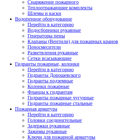
Снаряжение пожарного
Теплоотражающие комплекты
Шлемы и каски
Водопенное оборудование
Перейти в категорию
Водосборники рукавные
Генераторы пены
Клапаны (Вентили) для пожарных кранов
Пеносмесители
Разветвления рукавные
Сетки всасывающие
Гидранты пожарные, колонки
Перейти в категорию
Гидранты Дорошевского
Гидранты подземные
Колонки пожарные
Фланцы к гидрантам
Гидранты пожарные чугунные
Гидранты пожарные стальные
Пожарная арматура
Перейти в категорию
Головки соединительные
Задержки рукавные
Зажимы рукавные
Ключи для пожарной арматуры