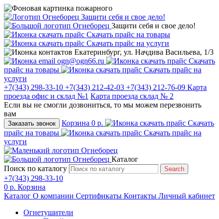
Защити себя и свое дело!
Защити себя и свое дело!
Скачать прайс на товары
Скачать прайс на услуги
Екатеринбург, ул. Начдива Васильева, 1/3
ogn@ogn66.ru
Скачать
прайс на товары
Скачать прайс на
услуги
+7(343) 298-33-10
+7(343) 212-42-03
+7(343) 212-76-09
Карта
проезда офис и склад №1
Карта проезда склад № 2
Если вы не смогли дозвониться, то мы можем перезвонить
вам
Корзина
0 р.
Скачать
Заказать звонок
прайс на товары
Скачать прайс на
услуги
Каталог
Поиск по каталогу
Search
+7(343) 298-33-10
0 р.
Корзина
Каталог
О компании
Сертификаты
Контакты
Личный кабинет
Огнетушители