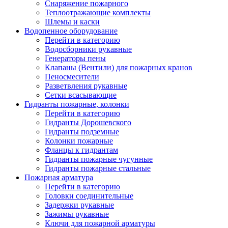
Снаряжение пожарного
Теплоотражающие комплекты
Шлемы и каски
Водопенное оборудование
Перейти в категорию
Водосборники рукавные
Генераторы пены
Клапаны (Вентили) для пожарных кранов
Пеносмесители
Разветвления рукавные
Сетки всасывающие
Гидранты пожарные, колонки
Перейти в категорию
Гидранты Дорошевского
Гидранты подземные
Колонки пожарные
Фланцы к гидрантам
Гидранты пожарные чугунные
Гидранты пожарные стальные
Пожарная арматура
Перейти в категорию
Головки соединительные
Задержки рукавные
Зажимы рукавные
Ключи для пожарной арматуры