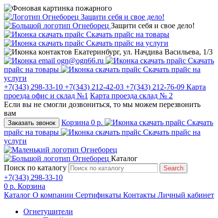
Защити себя и свое дело!
Защити себя и свое дело!
Скачать прайс на товары
Скачать прайс на услуги
Екатеринбург, ул. Начдива Васильева, 1/3
ogn@ogn66.ru
Скачать
прайс на товары
Скачать прайс на
услуги
+7(343) 298-33-10
+7(343) 212-42-03
+7(343) 212-76-09
Карта
проезда офис и склад №1
Карта проезда склад № 2
Если вы не смогли дозвониться, то мы можем перезвонить
вам
Корзина
0 р.
Скачать
Заказать звонок
прайс на товары
Скачать прайс на
услуги
Каталог
Поиск по каталогу
Search
+7(343) 298-33-10
0 р.
Корзина
Каталог
О компании
Сертификаты
Контакты
Личный кабинет
Огнетушители