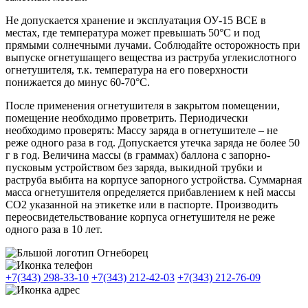
Не допускается хранение и эксплуатация ОУ-15 ВСЕ в
местах, где температура может превышать 50°С и под
прямыми солнечными лучами. Соблюдайте осторожность при
выпуске огнетушащего вещества из раструба углекислотного
огнетушителя, т.к. температура на его поверхности
понижается до минус 60-70°С.
После применения огнетушителя в закрытом помещении,
помещение необходимо проветрить. Периодически
необходимо проверять: Массу заряда в огнетушителе – не
реже одного раза в год. Допускается утечка заряда не более 50
г в год. Величина массы (в граммах) баллона с запорно-
пусковым устройством без заряда, выкидной трубки и
раструба выбита на корпусе запорного устройства. Суммарная
масса огнетушителя определяется прибавлением к ней массы
СО2 указанной на этикетке или в паспорте. Производить
переосвидетельствование корпуса огнетушителя не реже
одного раза в 10 лет.
+7(343) 298-33-10
+7(343) 212-42-03
+7(343) 212-76-09