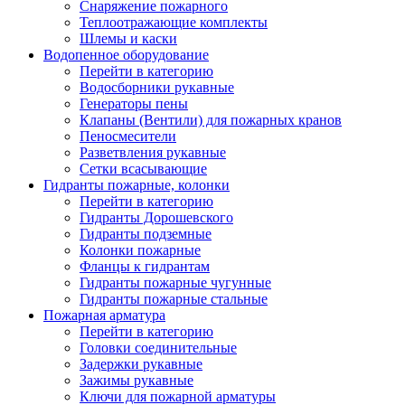
Снаряжение пожарного
Теплоотражающие комплекты
Шлемы и каски
Водопенное оборудование
Перейти в категорию
Водосборники рукавные
Генераторы пены
Клапаны (Вентили) для пожарных кранов
Пеносмесители
Разветвления рукавные
Сетки всасывающие
Гидранты пожарные, колонки
Перейти в категорию
Гидранты Дорошевского
Гидранты подземные
Колонки пожарные
Фланцы к гидрантам
Гидранты пожарные чугунные
Гидранты пожарные стальные
Пожарная арматура
Перейти в категорию
Головки соединительные
Задержки рукавные
Зажимы рукавные
Ключи для пожарной арматуры