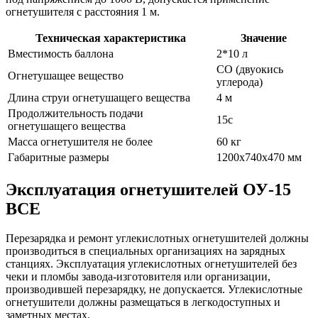
огнетушителя с расстояния 1 м.
Техническая характеристика
Значение
Вместимость баллона
2*10 л
СО (двуокись
Огнетушащее вещество
углерода)
Длина струи огнетушащего вещества
4 м
Продолжительность подачи
15с
огнетушащего вещества
Масса огнетушителя не более
60 кг
Габаритные размеры
1200х740х470 мм
Эксплуатация огнетушителей ОУ-15
ВСЕ
Перезарядка и ремонт углекислотных огнетушителей должны
производиться в специальных организациях на зарядных
станциях. Эксплуатация углекислотных огнетушителей без
чеки и пломбы завода-изготовителя или организации,
производившей перезарядку, не допускается. Углекислотные
огнетушители должны размещаться в легкодоступных и
заметных местах.