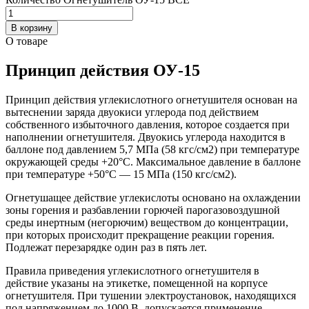
В корзину
О товаре
Принцип действия ОУ-15
Принцип действия углекислотного огнетушителя основан на
вытеснении заряда двуокиси углерода под действием
собственного избыточного давления, которое создается при
наполнении огнетушителя. Двуокись углерода находится в
баллоне под давлением 5,7 МПа (58 кгс/см2) при температуре
окружающей среды +20°С. Максимальное давление в баллоне
при температуре +50°С — 15 МПа (150 кгс/см2).
Огнетушащее действие углекислоты основано на охлаждении
зоны горения и разбавлении горючей парогазовоздушной
среды инертным (негорючим) веществом до концентрации,
при которых происходит прекращение реакции горения.
Подлежат перезарядке один раз в пять лет.
Правила приведения углекислотного огнетушителя в
действие указаны на этикетке, помещенной на корпусе
огнетушителя. При тушении электроустановок, находящихся
под напряжением до 1000 В, допускается применение