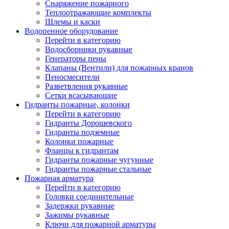
Снаряжение пожарного
Теплоотражающие комплекты
Шлемы и каски
Водопенное оборудование
Перейти в категорию
Водосборники рукавные
Генераторы пены
Клапаны (Вентили) для пожарных кранов
Пеносмесители
Разветвления рукавные
Сетки всасывающие
Гидранты пожарные, колонки
Перейти в категорию
Гидранты Дорошевского
Гидранты подземные
Колонки пожарные
Фланцы к гидрантам
Гидранты пожарные чугунные
Гидранты пожарные стальные
Пожарная арматура
Перейти в категорию
Головки соединительные
Задержки рукавные
Зажимы рукавные
Ключи для пожарной арматуры