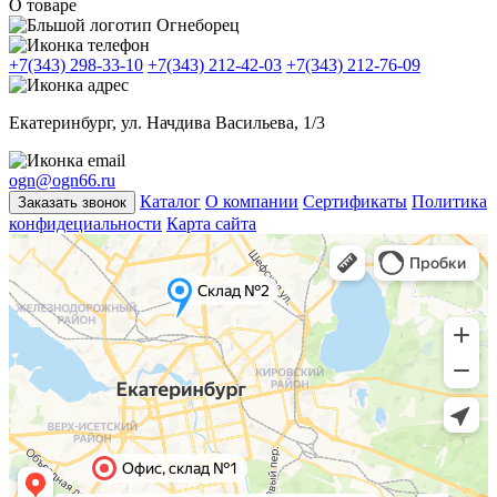
О товаре
+7(343) 298-33-10
+7(343) 212-42-03
+7(343) 212-76-09
Екатеринбург, ул. Начдива Васильева, 1/3
ogn@ogn66.ru
Каталог
О компании
Сертификаты
Политика
Заказать звонок
конфидециальности
Карта сайта