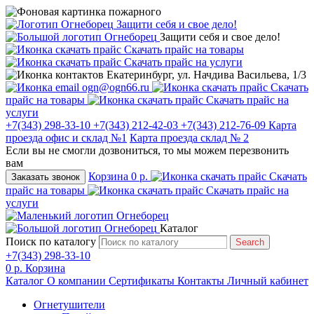
Защити себя и свое дело!
Защити себя и свое дело!
Скачать прайс на товары
Скачать прайс на услуги
Екатеринбург, ул. Начдива Васильева, 1/3
ogn@ogn66.ru
Скачать
прайс на товары
Скачать прайс на
услуги
+7(343) 298-33-10
+7(343) 212-42-03
+7(343) 212-76-09
Карта
проезда офис и склад №1
Карта проезда склад № 2
Если вы не смогли дозвониться, то мы можем перезвонить
вам
Корзина
0 р.
Скачать
Заказать звонок
прайс на товары
Скачать прайс на
услуги
Каталог
Поиск по каталогу
Search
+7(343) 298-33-10
0 р.
Корзина
Каталог
О компании
Сертификаты
Контакты
Личный кабинет
Огнетушители