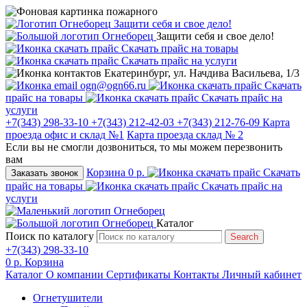
Защити себя и свое дело!
Защити себя и свое дело!
Скачать прайс на товары
Скачать прайс на услуги
Екатеринбург, ул. Начдива Васильева, 1/3
ogn@ogn66.ru
Скачать
прайс на товары
Скачать прайс на
услуги
+7(343) 298-33-10
+7(343) 212-42-03
+7(343) 212-76-09
Карта
проезда офис и склад №1
Карта проезда склад № 2
Если вы не смогли дозвониться, то мы можем перезвонить
вам
Корзина
0 р.
Скачать
Заказать звонок
прайс на товары
Скачать прайс на
услуги
Каталог
Поиск по каталогу
Search
+7(343) 298-33-10
0 р.
Корзина
Каталог
О компании
Сертификаты
Контакты
Личный кабинет
Огнетушители