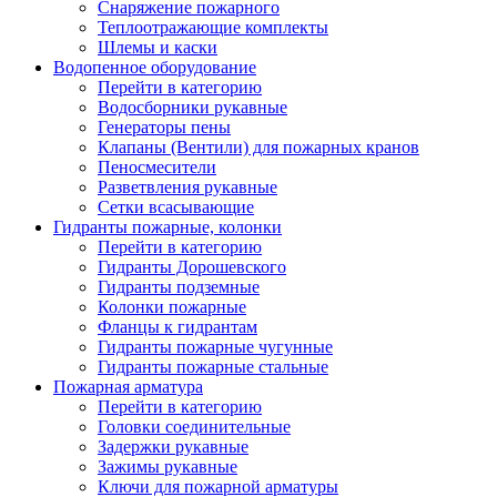
Снаряжение пожарного
Теплоотражающие комплекты
Шлемы и каски
Водопенное оборудование
Перейти в категорию
Водосборники рукавные
Генераторы пены
Клапаны (Вентили) для пожарных кранов
Пеносмесители
Разветвления рукавные
Сетки всасывающие
Гидранты пожарные, колонки
Перейти в категорию
Гидранты Дорошевского
Гидранты подземные
Колонки пожарные
Фланцы к гидрантам
Гидранты пожарные чугунные
Гидранты пожарные стальные
Пожарная арматура
Перейти в категорию
Головки соединительные
Задержки рукавные
Зажимы рукавные
Ключи для пожарной арматуры