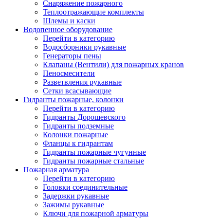
Снаряжение пожарного
Теплоотражающие комплекты
Шлемы и каски
Водопенное оборудование
Перейти в категорию
Водосборники рукавные
Генераторы пены
Клапаны (Вентили) для пожарных кранов
Пеносмесители
Разветвления рукавные
Сетки всасывающие
Гидранты пожарные, колонки
Перейти в категорию
Гидранты Дорошевского
Гидранты подземные
Колонки пожарные
Фланцы к гидрантам
Гидранты пожарные чугунные
Гидранты пожарные стальные
Пожарная арматура
Перейти в категорию
Головки соединительные
Задержки рукавные
Зажимы рукавные
Ключи для пожарной арматуры