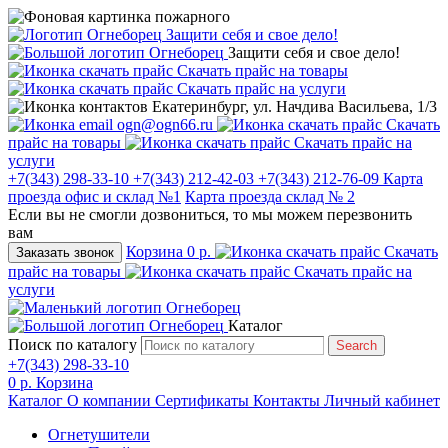
Защити себя и свое дело!
Защити себя и свое дело!
Скачать прайс на товары
Скачать прайс на услуги
Екатеринбург, ул. Начдива Васильева, 1/3
ogn@ogn66.ru
Скачать
прайс на товары
Скачать прайс на
услуги
+7(343) 298-33-10
+7(343) 212-42-03
+7(343) 212-76-09
Карта
проезда офис и склад №1
Карта проезда склад № 2
Если вы не смогли дозвониться, то мы можем перезвонить
вам
Корзина
0 р.
Скачать
Заказать звонок
прайс на товары
Скачать прайс на
услуги
Каталог
Поиск по каталогу
Search
+7(343) 298-33-10
0 р.
Корзина
Каталог
О компании
Сертификаты
Контакты
Личный кабинет
Огнетушители