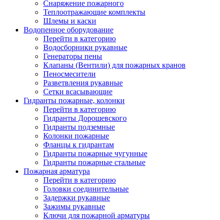
Снаряжение пожарного
Теплоотражающие комплекты
Шлемы и каски
Водопенное оборудование
Перейти в категорию
Водосборники рукавные
Генераторы пены
Клапаны (Вентили) для пожарных кранов
Пеносмесители
Разветвления рукавные
Сетки всасывающие
Гидранты пожарные, колонки
Перейти в категорию
Гидранты Дорошевского
Гидранты подземные
Колонки пожарные
Фланцы к гидрантам
Гидранты пожарные чугунные
Гидранты пожарные стальные
Пожарная арматура
Перейти в категорию
Головки соединительные
Задержки рукавные
Зажимы рукавные
Ключи для пожарной арматуры