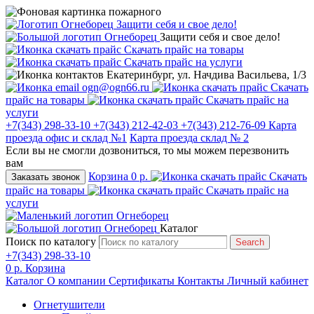
Защити себя и свое дело!
Защити себя и свое дело!
Скачать прайс на товары
Скачать прайс на услуги
Екатеринбург, ул. Начдива Васильева, 1/3
ogn@ogn66.ru
Скачать
прайс на товары
Скачать прайс на
услуги
+7(343) 298-33-10
+7(343) 212-42-03
+7(343) 212-76-09
Карта
проезда офис и склад №1
Карта проезда склад № 2
Если вы не смогли дозвониться, то мы можем перезвонить
вам
Корзина
0 р.
Скачать
Заказать звонок
прайс на товары
Скачать прайс на
услуги
Каталог
Поиск по каталогу
Search
+7(343) 298-33-10
0 р.
Корзина
Каталог
О компании
Сертификаты
Контакты
Личный кабинет
Огнетушители