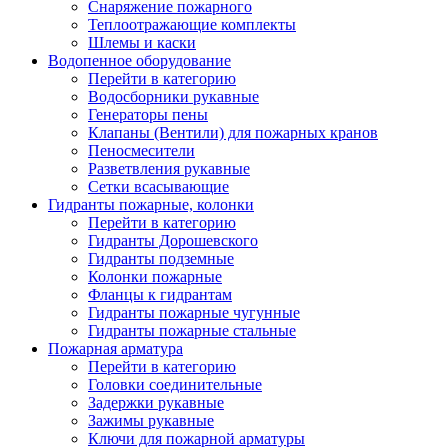
Снаряжение пожарного
Теплоотражающие комплекты
Шлемы и каски
Водопенное оборудование
Перейти в категорию
Водосборники рукавные
Генераторы пены
Клапаны (Вентили) для пожарных кранов
Пеносмесители
Разветвления рукавные
Сетки всасывающие
Гидранты пожарные, колонки
Перейти в категорию
Гидранты Дорошевского
Гидранты подземные
Колонки пожарные
Фланцы к гидрантам
Гидранты пожарные чугунные
Гидранты пожарные стальные
Пожарная арматура
Перейти в категорию
Головки соединительные
Задержки рукавные
Зажимы рукавные
Ключи для пожарной арматуры