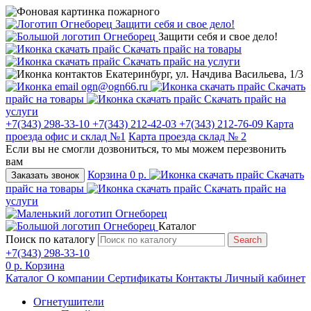
Защити себя и свое дело!
Защити себя и свое дело!
Скачать прайс на товары
Скачать прайс на услуги
Екатеринбург, ул. Начдива Васильева, 1/3
ogn@ogn66.ru
Скачать
прайс на товары
Скачать прайс на
услуги
+7(343) 298-33-10
+7(343) 212-42-03
+7(343) 212-76-09
Карта
проезда офис и склад №1
Карта проезда склад № 2
Если вы не смогли дозвониться, то мы можем перезвонить
вам
Корзина
0 р.
Скачать
Заказать звонок
прайс на товары
Скачать прайс на
услуги
Каталог
Поиск по каталогу
Search
+7(343) 298-33-10
0 р.
Корзина
Каталог
О компании
Сертификаты
Контакты
Личный кабинет
Огнетушители